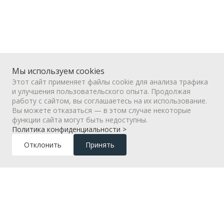
Мы используем cookies
Этот сайт применяет файлы cookie для анализа трафика
и улучшения пользовательского опыта. Продолжая
работу с сайтом, вы соглашаетесь на их использование.
Вы можете отказаться — в этом случае некоторые
Оставьте заявку
функции сайта могут быть недоступны.
Политика конфиденциальности >
и дизайнер
бесплатно
Отклонить
Принять
Подберет цвета
Составит эскиз
Предложит варианты планировки
Озвучит примерную стоимость каждого
варианта