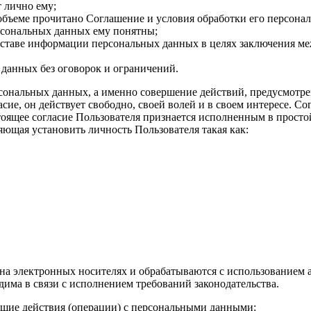
 лично ему;
объеме прочитано Соглашение и условия обработки его персона
ерсональных данных ему понятны;
оставе информации персональных данных в целях заключения ме
 данных без оговорок и ограничений.
рсональных данных, а именно совершение действий, предусмотренн
асие, он действует свободно, своей волей и в своем интересе. 
тоящее согласие Пользователя признается исполненным в прос
яющая установить личность Пользователя такая как:
а электронных носителях и обрабатываются с использованием а
има в связи с исполнением требований законодательства.
ющие действия (операции) с персональными данными: