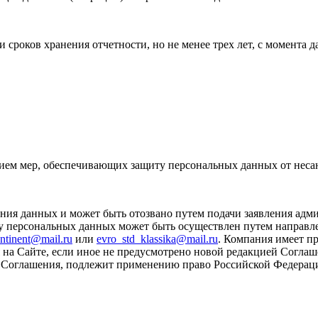
сроков хранения отчетности, но не менее трех лет, с момента 
дением мер, обеспечивающих защиту персональных данных от нес
ения данных и может быть отозвано путем подачи заявления адм
ку персональных данных может быть осуществлен путем направл
ntinent@mail.ru
или
evro_std_klassika@mail.ru
. Компания имеет п
ия на Сайте, если иное не предусмотрено новой редакцией Сог
м Соглашения, подлежит применению право Российской Федерац