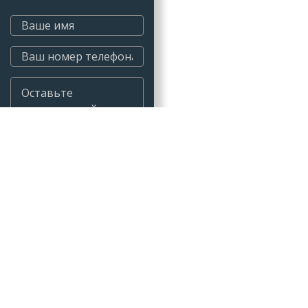
Я соглашаюсь с
политикой
конфиденциальности
ы и лондри
Распродажа
ие
Доставка и оплата
ные
О нас
я из искусственного камня
Контакты