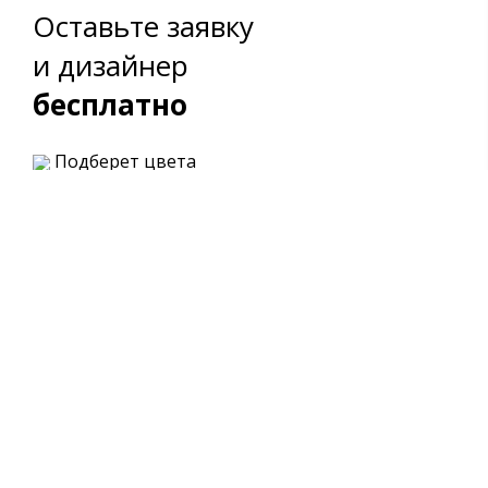
Оставьте заявку
и дизайнер
бесплатно
Подберет цвета
Составит эскиз
Предложит варианты
планировки
Политика конфиденциальности >
Озвучит примерную
стоимость каждого варианта
Санузл
Корпусная мебель на заказ
Каталог
Детск
Кухни на заказ
Гости
Шкафы
Издели